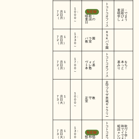
ト
コ
１
ト
童謡・
NEW
７月１
０:
コ
唱歌で
２日
０
唱歌・
オ
学びま
（月）
０
童謡の
フ
しょう
～
日
ィ
ス
Ｒ
１
Ｓ
７月１
３:
バラ園
Ｋ
２日
３
教室
バ
（月）
０
ラ
～
園
ト
コ
１
ト
７月１
７:
ヴォイ
基本を
コ
２日
０
トレ基
みっち
オ
（月）
０
本塾
りと！
フ
～
ィ
ス
足
守
プ
ラ
１
ザ
７月１
０:
足守教
米
３日
０
室
蔵
（火）
０
ギ
～
ャ
ラ
リ
ー
ト
コ
昭和歌
１
ト
謡でヴ
７月１
３:
NEW
コ
ォイト
３日
０
オ
レで学
昭和唱
（火）
０
フ
びまし