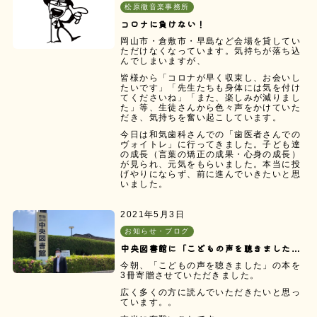
松原徹音楽事務所
コロナに負けない！
岡山市・倉敷市・早島など会場を貸してい
ただけなくなっています。気持ちが落ち込
んでしまいますが、
皆様から「コロナが早く収束し、お会いし
たいです」「先生たちも身体には気を付け
てくださいね」「また、楽しみが減りまし
た」等、生徒さんから色々声をかけていた
だき、気持ちを奮い起こしています。
今日は和気歯科さんでの「歯医者さんでの
ヴォイトレ」に行ってきました。子ども達
の成長（言葉の矯正の成果・心身の成長）
が見られ、元気をもらいました。本当に投
げやりにならず、前に進んでいきたいと思
いました。
2021年5月3日
お知らせ・ブログ
中央図書館に「こどもの声を聴きました」が・・・。
今朝、「こどもの声を聴きました」の本を
3冊寄贈させていただきました。
広く多くの方に読んでいただきたいと思っ
ています。。