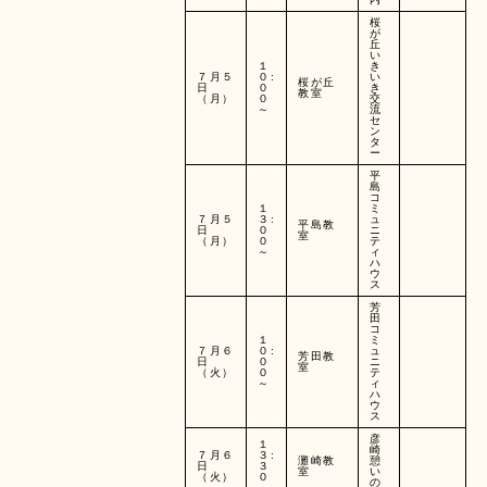
桜
が
丘
い
１
き
７月５
０:
い
桜が丘
日
０
き
教室
（月）
０
交
～
流
セ
ン
タ
ー
平
島
コ
１
ミ
７月５
３:
ュ
平島教
日
０
ニ
室
（月）
０
テ
～
ィ
ハ
ウ
ス
芳
田
コ
１
ミ
７月６
０:
ュ
芳田教
日
０
ニ
室
（火）
０
テ
～
ィ
ハ
ウ
ス
彦
１
崎
７月６
３:
灘崎教
憩
日
３
室
い
（火）
０
の