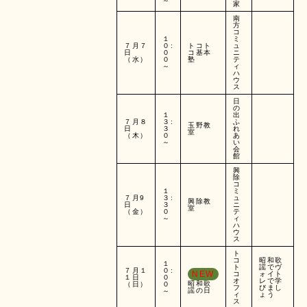
～
家
南
方
コ
１
ミ
７月７
０:
トコト
ュ
日
０
コ基本
ニ
（水）
０
塾
テ
～
ィ
ハ
ウ
ス
日
の
１
出
７月８
３:
ふ
玉野教
日
３
れ
室
（木）
０
あ
～
い
会
館
興
除
コ
１
ミ
７月9
３:
ュ
興除教
日
３
ニ
室
（金）
０
テ
～
ィ
ハ
ウ
ス
ト
コ
昭和歌
１
ト
謡でヴ
７月１
０:
NEW
コ
ォイト
１日
０
オ
レで学
昭和歌
（日）
０
フ
びまし
謡の日
～
ィ
ょう
ス