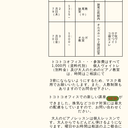
妹
１
尾
７月２
３:
妹尾教
公
９日
１
室
民
（木）
５
（※）
館
～
内
オ
ル
ガ
１
ホ
コロナ
７月３
０:
ー
禍で役
オルガ
０日
０
ル
立つヴ
教室
（金）
０
２
ォイト
～
階
レ
談
話
室
トコトコオフィス・・・参加費はすべて
1,000円（資料代別） 個人ヴォイトレ
（別料金）及び大人のためのピアノ教室
は、時間はご相談にて
3密にならないようにするため、マスク着
用でお願いいたします。また、人数制限も
ありますのでお問合せ下さい。
トコトコオフィスでの新しい講座
が
NEW
できました。換気などコロナ対策には最大
の配慮をしていますので、お問い合わせく
ださい。
大人のピアノレッスンは個人レッスンで
す。大人からでもどんどん弾けるようにな
ります。曜日やお時間は相談の上ご都合に