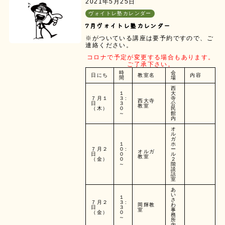
2021年5月25日
ヴォイトレ塾カレンダー
7月ヴォイトレ塾カレンダー
※がついている講座は要予約ですので、ご
連絡ください。
コロナで予定が変更する場合もあります。
ご了承下さい。
時
会
日にち
教室名
内容
間
場
西
１
大
７月１
３:
寺
西大寺
日
３
公
教室
（木）
０
民
～
館
内
オ
ル
ガ
１
ホ
７月２
０:
ー
オルガ
日
０
ル
教室
（金）
０
２
～
階
談
話
室
あ
い
１
さ
７月２
３:
岡輝教
わ
日
３
室
事
（金）
０
務
～
所
内