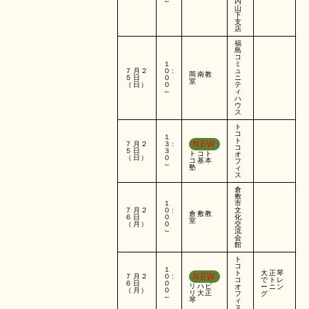
～
内
山
下
支
店
福
島
コ
１
ミ
７月２
０:
ュ
岡南教
５日
０
ニ
室
（日）
０
テ
～
ィ
ハ
ウ
ス
ト
コ
１
ト
NEW
７月２
３:
コ
５日
３
トコト
オ
（日）
０
コ基本
フ
～
塾
ィ
ス
倉
敷
１
市
７月２
０:
文
倉敷教
６日
０
化
室
（月）
０
交
～
流
会
館
ト
コ
１
ト
大正琴
NEW
７月２
０:
コ
でトレ
６日
０
リハビ
オ
ーニン
（月）
０
リ大正
フ
グ
～
琴
ィ
ス