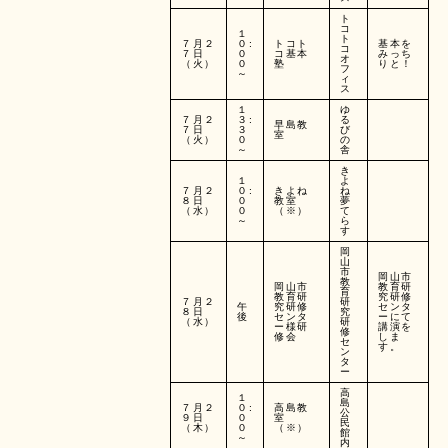
ト
コ
１
ト
７月２
０:
トコト
基本を
コ
７日
０
コ基本
みっち
オ
（火）
０
塾
りと！
フ
～
ィ
ス
１
ゆ
７月２
３:
る
早島教
７日
３
び
室
（火）
０
の
～
舎
き
１
よ
７月２
０:
きよね
ね
８日
０
教室
夢
（水）
０
（※）
て
～
ら
す
岡
山
市
岡山市
教
岡山市
教育研
育
教育研
究研修
７月２
研
午
究研修
センタ
８日
究
後
センタ
ーにて
（水）
研
ー様研
講演を
修
修会
しま
セ
す。
ン
タ
ー
高
１
島
７月２
０:
高島教
公
９日
０
室
民
（木）
０
（※）
館
～
内