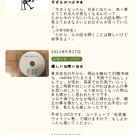
子どものつぶやき
「大きくなったら、社会に出たら、色々教
えてくれる人が居なくなるんだって。
だから今のうちにいろんな人の話を聞いて
覚えておきなさいとお父さんが言っていた
よ」
（小学5年生）
「だから、人の話を聞くことは難しいけど
頑張るよ！」
2021年5月27日
お知らせ・ブログ
嬉しいお問い合せ
東京在住の方から、岡山を離れて30数年経
ち、radikoでたまたま「天国でどねんしょ
んでぇ」が流れ、高梁でお元気でいらっし
ゃるご両親やおじいさんやおばあさんの事
を思い出したり、もう使わなくなった岡山
弁も懐かしく思われたそうです。
コロナ禍でなかなか地元に帰れない中、郷
土の事を懐かしんでいただけたお手伝いが
でき、私たちも嬉しかったです。
手作りのCDです。ユーチューブ「松原徹
ヴォイトレ塾」で聴けますので、もしよか
ったら覗いてください。