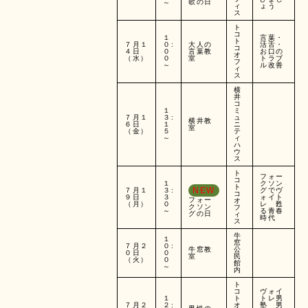
歌の日
～
ィ
ょう
ス
ト
コ
１
言葉・
ト
７月１
０:
大人の
活舌・
コ
４日
０
言葉教
お口の
オ
（水）
０
室
トラブ
フ
～
ル改善
ィ
ス
横
井
コ
１
ミ
７月１
３:
ュ
横井教
６日
１
ニ
室
（金）
５
テ
～
ィ
ハ
ウ
ス
ト
フォー
コ
１
クソン
ト
NEW
７月１
３:
グでヴ
コ
９日
３
ォイト
フォー
オ
（月）
０
レ 甦
クソン
フ
～
る青春
グの日
ィ
時代
ス
牛
１
窓
７月２
０:
牛窓教
公
０日
０
室
民
（火）
０
館
～
内
ト
コ
ヴォイ
１
ト
トレ男
７月２
２:
オ
塾 男