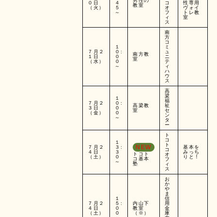
男性の
０日
４
コ
性専用
教室
（火）
５
オ
ヴォイ
～
フ
トレ教
ィ
室
ス
南
方
コ
１
ミ
７月２
０:
ュ
南方教
１日
０
ニ
室
（水）
０
テ
～
ィ
ハ
ウ
ス
高
梁
１
福
７月２
０:
高梁教
祉
３日
０
室
セ
（金）
０
ン
～
タ
ー
ト
コ
１
ト
NEW
７月２
３:
基本を
コ
４日
３
みっち
トコト
オ
（土）
０
りと！
コ基本
フ
～
塾
ィ
ス
お
か
や
ま
１
信
７月２
５:
内山下
用
４日
０
教室
金
（土）
０
（※）
庫