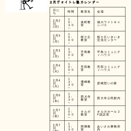
2月ヴォイトレ塾カレンダー
日に
時間
教室名
会場
ち
１
2月2
０:
表町教
城ホワイトキャ
日
３０
室
ンパス
(日)
～
１
2月3
０:
桜ケ丘
桜ケ丘いきいき
日
００
教室
交流センター
(月)
～
１
2月3
３:
平島教
平島コミュニテ
日
００
室
ィハウス
(月)
～
１
2月4
０:
芳田教
芳田コミュニテ
日
００
室
ィハウス
(火)
～
１
2月4
３:
灘崎教
日
彦崎憩いの家
３０
室
(火)
～
１
2月6
３:
西大寺
日
西大寺公民館内
３０
教室
(木)
～
１
2月7
０:
オルガ
オルガホール２
日
００
教室
F談話室
(金)
～
１
2月7
３:
岡輝教
あいさわ事務所
日
３０
室
内
(金)