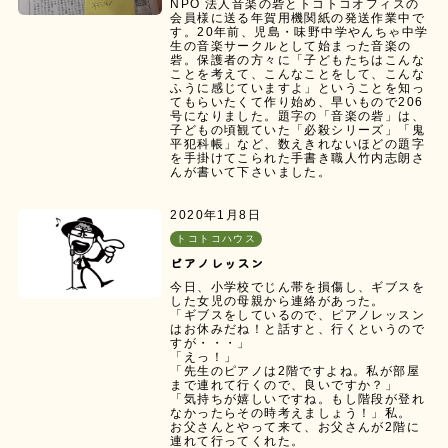
NPO 法人音楽の砦とトコトコオフィスの
会員様に送る年賀用機関紙の発送作業中で
す。20年前、児島・味野中学やんちゃ中学
生の音楽サークルとして始まった音楽の
砦。保護者の方々に「子どもたちはこんな
ことを考えて、こんなことをして、こんな
ふうに感じていますよ」ということを知っ
てもらいたくて作り始め、早いもので206
号になりました。題字の「音楽の砦」は、
子どもの頃観ていた「必殺シリーズ」「鬼
平犯科帳」など、数えきれないほどの題字
を手掛けてこられた手書き職人竹内志朗さ
んが書いて下さいました。
2020年1月8日
トコトコハウス
ピアノレッスン
今日、小学校でじん帯を損傷し、ギブスを
した女児の母親から連絡があった。
「ギブスをしているので、ピアノレッスン
はお休みだね！と話すと、行くというので
すが・・・」
「えっ！」
「先生のピアノは2階ですよね。私が部屋
まで連れて行くので、良いですか？」
「気持ちが嬉しいですね。もし階段が登れ
なかったらその時考えましょう！」私。
お父さんとやって来て、お父さんが2階に
連れて行ってくれた。