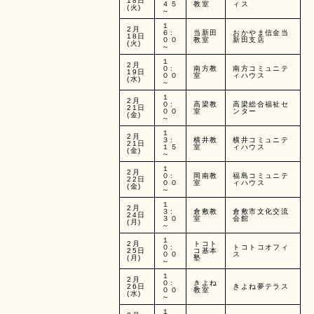
18日
４５
教室
ィス
(火)
～
１
2月
６:
当新田
おかやま信金当
18日
００
教室
新田支店
(火)
～
１
2月
０:
南方教
南方コミュニテ
19日
００
室
ィハウス
(水)
～
１
2月
０:
高梁教
高梁総合福祉セ
21日
００
室
ンター
(金)
～
１
2月
３:
横井教
横井コミュニテ
21日
１５
室
ィハウス
(金)
～
１
2月
０:
岡南教
福島コミュニテ
22日
００
室
ィハウス
(金)
～
１
2月
３:
倉敷教
倉敷市文化交流
24日
３０
室
会館
(月)
～
１
2月
トコト
０:
トコトコオフィ
25日
コ基本
００
ス
(月)
塾
～
１
2月
０:
きよね
26日
きよね夢テラス
００
教室
(水)
～
１