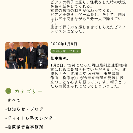
ピアノの椅子に座り、怪我をした時の状況
を色々話をしてくれる。
女児の感情の動きが伝わってくる。
ピアノを弾き、ゲームをし、そして、階段
はお尻を突きながら自分一人で降りてい
く。
生きて行く力を感じさせてもらえたピアノ
レッスンになった。
2020年1月8日
お知らせ・ブログ
仕事始め。
1月2日、恒例になった岡山県剣道連盟様稽
古はじめに参加させていただきました。連
盟歌「今、道場に立つ(作詞 玉光源爾
作曲 松原徹)」が今年の剣道の発展に役
立つことを心より願っています。帽子とっ
たら白髪まみれになってしまいました。
カテゴリー
すべて
お知らせ・ブログ
ヴォイトレ塾カレンダー
松原徹音楽事務所