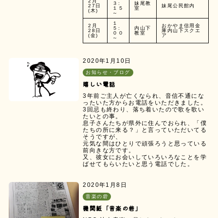
2月
３:
妹尾教
27日
妹尾公民館内
１５
室
(木)
～
１
2月
おかやま信用金
５:
内山下
28日
庫内山下スクエ
００
教室
(金)
ア
～
2020年1月10日
お知らせ・ブログ
嬉しい電話
3年前ご主人が亡くなられ、音信不通にな
ったいた方からお電話をいただきました。
3回忌も終わり、落ち着いたので歌を歌い
たいとの事。
息子さんたちが県外に住んでおられ、「僕
たちの所に来る？」と言っていただいてる
そうですが、
元気な間はひとりで頑張ろうと思っている
前向きな方です。
又、彼女にお会いしていろいろなことを学
ばせてもらいたいと思う電話でした。
2020年1月8日
音楽の砦
機関紙「音楽の砦」