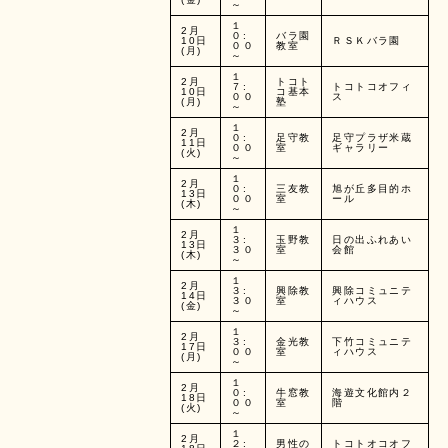
～
１
2月
０:
バラ園
10日
ＲＳＫバラ園
００
教室
(月)
～
１
2月
トコト
７:
トコトコオフィ
10日
コ基本
００
ス
(月)
塾
～
１
2月
０:
足守教
足守プラザ米蔵
11日
００
室
ギャラリー
(火)
～
１
2月
０:
三友教
旭が丘多目的ホ
13日
００
室
ール
(木)
～
１
2月
３:
玉野教
日の出ふれあい
13日
３０
室
会館
(木)
～
１
2月
３:
興除教
興除コミュニテ
14日
３０
室
ィハウス
(金)
～
１
2月
３:
金光教
下竹コミュニテ
17日
００
室
ィハウス
(月)
～
１
2月
０:
牛窓教
海遊文化館内２
18日
００
室
階
(火)
～
１
2月
２:
男性の
トコトオコオフ